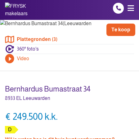
Spring naar inhoud
Te koop
Plattegronden (3)
360° foto's
Video
Bernhardus Bumastraat 34
8933 EL Leeuwarden
€ 249.500 k.k.
D