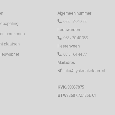
en
Algemeen nummer
088 - 310 10 88
debepaling
Leeuwarden
de berekenen
058 - 20 40 058
t plaatsen
Heerenveen
nieuwsbrief
0513 - 64 44 77
Mailadres
info@fryskmakelaars.nl
KVK:
99057875
BTW:
8687.72.185B.01