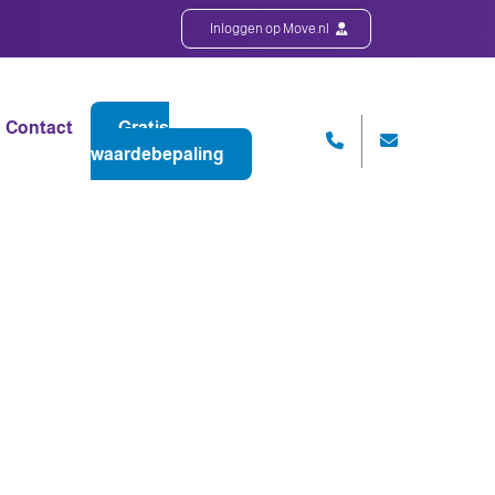
Inloggen op Move.nl
Contact
Gratis
waardebepaling