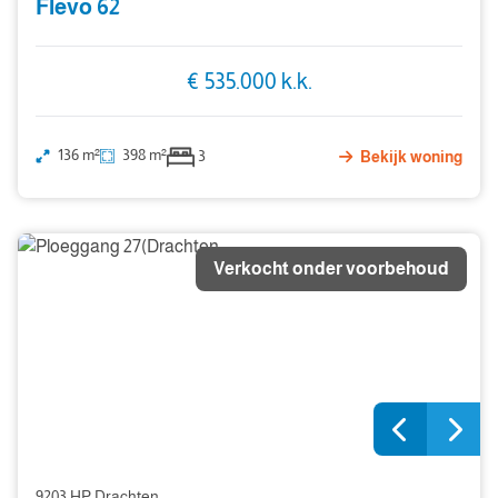
Flevo 62
€ 535.000 k.k.
136 m²
398 m²
3
Bekijk woning
Verkocht onder voorbehoud
9203 HP Drachten