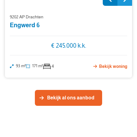
9202 AP Drachten
Engwerd 6
€ 245.000 k.k.
93 m²
171 m²
4
Bekijk woning
Bekijk al ons aanbod