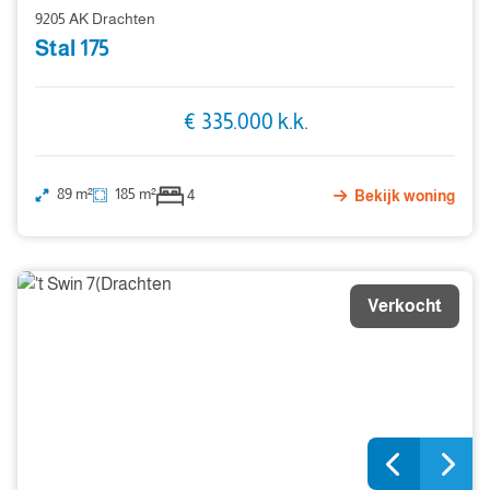
9205 AK Drachten
Stal 175
€ 335.000 k.k.
89 m²
185 m²
4
Bekijk woning
Verkocht