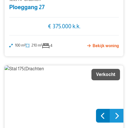
Ploeggang 27
€ 375.000 k.k.
100 m²
210 m²
4
Bekijk woning
Verkocht