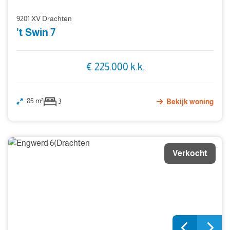
9201 XV Drachten
't Swin 7
€ 225.000 k.k.
85 m²
3
Bekijk woning
Verkocht