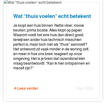
Wat
“thuis
voelen”
Wat “thuis voelen” echt betekent
echt
betekent
Je loopt een huis binnen. Nette vloer, mooie
keuken, prima locatie. Alles klopt op papier.
Waarom voelt het ene huis dan direct goed,
terwijl een ander huis technisch misschien
perfect is, maar toch niet als “thuis” aanvoelt?
Het antwoord zit vaak minder in de woning zelf,
en meer in hoe ons brein reageert op onze
omgeving. Het is je brein dat razendsnel één
vraag beantwoordt: “Kan ik hier ontspannen en
mezelf zijn?”
Lees verder
24 jul. 2026