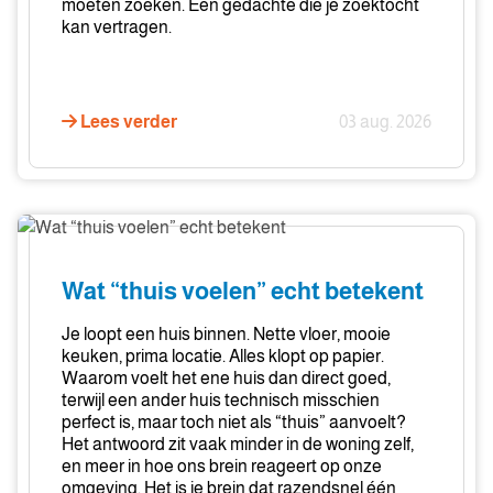
moeten zoeken. Een gedachte die je zoektocht
zoeken
kan vertragen.
Lees verder
03 aug. 2026
Wat
“thuis
voelen”
Wat “thuis voelen” echt betekent
echt
betekent
Je loopt een huis binnen. Nette vloer, mooie
keuken, prima locatie. Alles klopt op papier.
Waarom voelt het ene huis dan direct goed,
terwijl een ander huis technisch misschien
perfect is, maar toch niet als “thuis” aanvoelt?
Het antwoord zit vaak minder in de woning zelf,
en meer in hoe ons brein reageert op onze
omgeving. Het is je brein dat razendsnel één