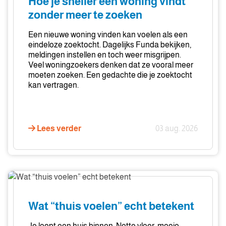
Hoe je sneller een woning vindt
een
zonder meer te zoeken
woning
vindt
Een nieuwe woning vinden kan voelen als een
zonder
eindeloze zoektocht. Dagelijks Funda bekijken,
meldingen instellen en toch weer misgrijpen.
meer
Veel woningzoekers denken dat ze vooral meer
te
moeten zoeken. Een gedachte die je zoektocht
zoeken
kan vertragen.
Lees verder
03 aug. 2026
Wat
“thuis
voelen”
Wat “thuis voelen” echt betekent
echt
betekent
Je loopt een huis binnen. Nette vloer, mooie