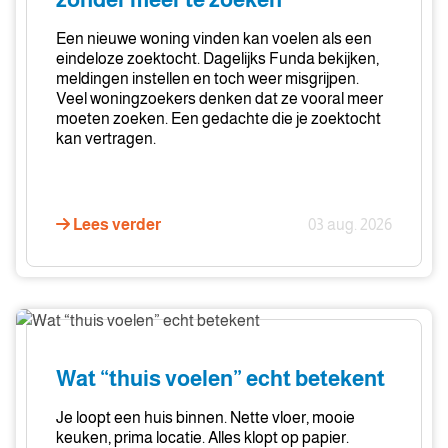
woning
vindt
Een nieuwe woning vinden kan voelen als een
zonder
eindeloze zoektocht. Dagelijks Funda bekijken,
meldingen instellen en toch weer misgrijpen.
meer
Veel woningzoekers denken dat ze vooral meer
te
moeten zoeken. Een gedachte die je zoektocht
zoeken
kan vertragen.
Lees verder
03 aug. 2026
Wat
“thuis
voelen”
Wat “thuis voelen” echt betekent
echt
betekent
Je loopt een huis binnen. Nette vloer, mooie
keuken, prima locatie. Alles klopt op papier.