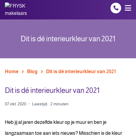
Spring naar inhoud
Dit is dé interieurkleur van 2021
Home
Blog
Dit is dé interieurkleur van 2021
Dit is dé interieurkleur van 2021
07 okt. 2020
·
Leestijd:
2 minuten
Heb jij al jaren dezelfde kleur op je muur en ben je
langzaamaan toe aan iets nieuws? Misschien is de kleur