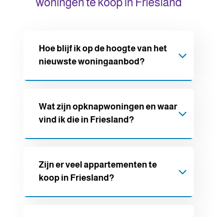
woningen te koop in Friesland
Hoe blijf ik op de hoogte van het
nieuwste woningaanbod?
Schrijf je gratis in voor onze zoekservice.
Wat zijn opknapwoningen en waar
vind ik die in Friesland?
Je ontvangt dan automatisch het
nieuwste aanbod dat past bij jouw
woonwensen. Zo ben je er als eerste bij.
Een opknapwoning is een huis dat wat
Zijn er veel appartementen te
koop in Friesland?
Zoekopdracht plaatsen
liefde nodig heeft – maar vaak ook een
scherpere prijs heeft. In onze dorpen en
steden zijn regelmatig zulke huizen te