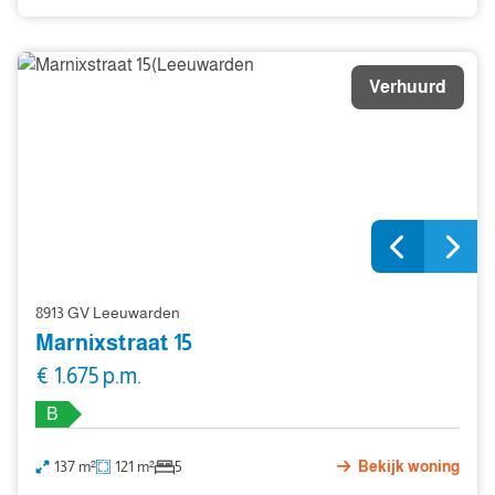
Verhuurd
8913 GV Leeuwarden
Marnixstraat 15
€ 1.675 p.m.
B
137 m²
121 m²
5
Bekijk woning