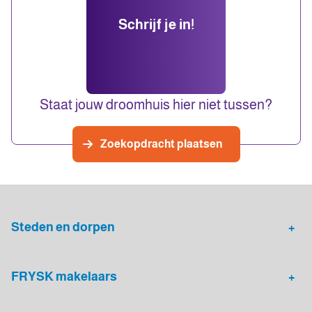
én rust. Tip: schrijf je in voor onze
vrijstaande huizen met veel grond,
Schrijf je in!
zoekservice, dan hoor je het direct als er
seniorenwoningen met alle voorzieningen
een boerderijwoning beschikbaar is.
gelijkvloers en knusse tussenwoningen in
dorpskernen.
Staat jouw droomhuis hier niet tussen?
Zoekopdracht plaatsen
Steden en dorpen
Heerenveen
Leeuwarden
FRYSK makelaars
Sneek
Drachten
Huis verkopen
Gratis waardebepaling