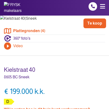
Spring naar inhoud
Te koop
Plattegronden (4)
360° foto's
Video
Kielstraat 40
8605 BC Sneek
€ 199.000 k.k.
D