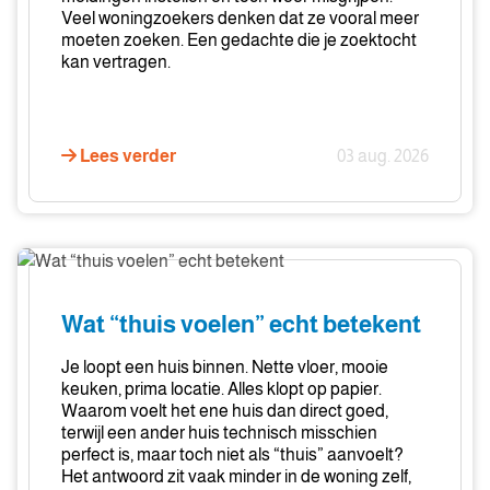
Veel woningzoekers denken dat ze vooral meer
te
moeten zoeken. Een gedachte die je zoektocht
zoeken
kan vertragen.
Lees verder
03 aug. 2026
Wat
“thuis
voelen”
Wat “thuis voelen” echt betekent
echt
betekent
Je loopt een huis binnen. Nette vloer, mooie
keuken, prima locatie. Alles klopt op papier.
Waarom voelt het ene huis dan direct goed,
terwijl een ander huis technisch misschien
perfect is, maar toch niet als “thuis” aanvoelt?
Het antwoord zit vaak minder in de woning zelf,