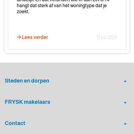
hangt dat sterk af van het woningtype dat je
zoekt.
Lees verder
13 jul. 2026
Steden en dorpen
Heerenveen
Leeuwarden
FRYSK makelaars
Sneek
Drachten
Huis verkopen
Gratis waardebepaling
Dokkum
Burgum
Contact
Woningwaarde berekenen
Zoekopdracht plaatsen
Grou
Harlingen